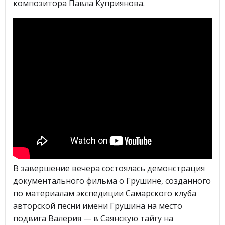
композитора Павла Куприянова.
В завершение вечера состоялась демонстрация
документального фильма о Грушине, созданного
по материалам экспедиции Самарского клуба
авторской песни имени Грушина на место
подвига Валерия — в Саянскую тайгу на